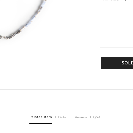
옵션 선택 완료
SOL
Related Item
Detail
Review
Q&A