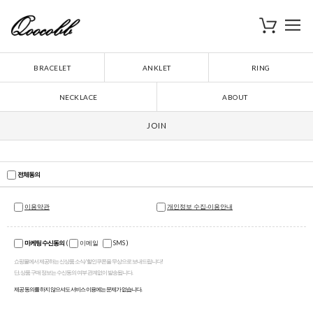
로
장바구니
BRACELET
ANKLET
RING
NECKLACE
ABOUT
JOIN
전체동의
이용약관
개인정보 수집·이용안내
마케팅 수신동의
(
이메일
SMS
)
쇼핑몰에서 제공하는 신상품 소식/ 할인쿠폰을 무상으로 보내드립니다!
단, 상품 구매 정보는 수신동의 여부 관계없이 발송됩니다.
제공 동의를 하지 않으셔도 서비스 이용에는 문제가 없습니다.