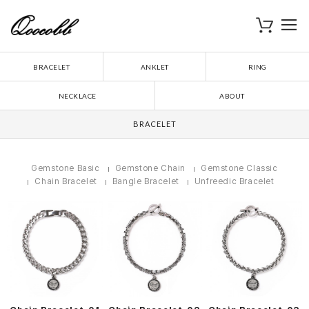
로
장바구니
BRACELET
ANKLET
RING
NECKLACE
ABOUT
BRACELET
Gemstone Basic
Gemstone Chain
Gemstone Classic
Chain Bracelet
Bangle Bracelet
Unfreedic Bracelet