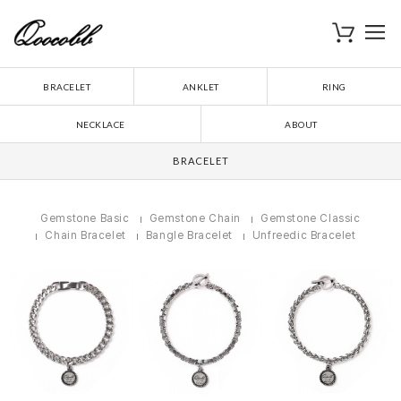
로
장바구니
BRACELET
ANKLET
RING
NECKLACE
ABOUT
BRACELET
Gemstone Basic
Gemstone Chain
Gemstone Classic
Chain Bracelet
Bangle Bracelet
Unfreedic Bracelet